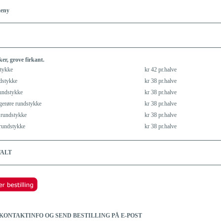
meny
r, grove firkant.
tykke
kr 42 pr.halve
dstykke
kr 38 pr.halve
rundstykke
kr 38 pr.halve
gerøre rundstykke
kr 38 pr.halve
rundstykke
kr 38 pr.halve
 rundstykke
kr 38 pr.halve
TALT
 KONTAKTINFO OG SEND BESTILLING PÅ E-POST