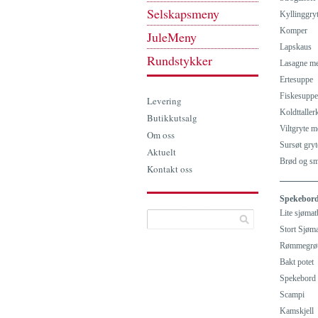
Selskapsmeny
Kyllinggryt
Komper
JuleMeny
Lapskaus
Rundstykker
Lasagne me
Ertesuppe
Fiskesuppe
Levering
Koldttaller
Butikkutsalg
Viltgryte m
Om oss
Sursøt gryt
Aktuelt
Brød og smø
Kontakt oss
Spekebord
Lite sjøma
Stort Sjøm
Rømmegrø
Bakt potet
Spekebord
Scampi
Kamskjell