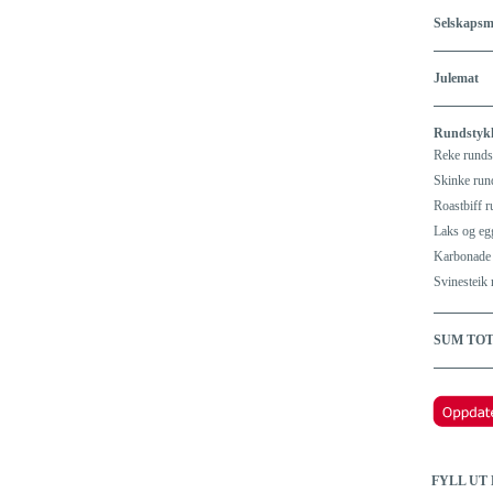
Selskaps
Julemat
Rundstykke
Reke runds
Skinke run
Roastbiff 
Laks og eg
Karbonade 
Svinesteik
SUM TO
FYLL UT