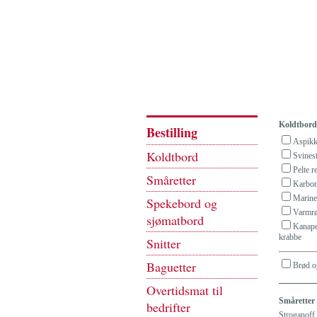
Koldtbor
Bestilling
Aspik
Koldtbord
Svines
Pelte r
Småretter
Karbon
Marine
Spekebord og
Varmrø
sjømatbord
Kanape
krabbe
Snitter
Baguetter
Brød og
Overtidsmat til
Småretter
bedrifter
Stroganoff 