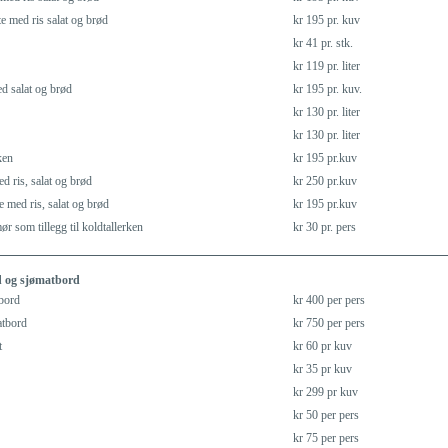
e med ris salat og brød
kr 195 pr. kuv
kr 41 pr. stk.
kr 119 pr. liter
d salat og brød
kr 195 pr. kuv.
kr 130 pr. liter
kr 130 pr. liter
ken
kr 195 pr.kuv
ed ris, salat og brød
kr 250 pr.kuv
e med ris, salat og brød
kr 195 pr.kuv
r som tillegg til koldtallerken
kr 30 pr. pers
 og sjømatbord
tbord
kr 400 per pers
atbord
kr 750 per pers
t
kr 60 pr kuv
kr 35 pr kuv
kr 299 pr kuv
kr 50 per pers
kr 75 per pers