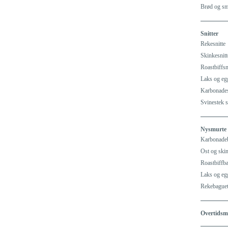
Brød og s
Snitter
Rekesnitte
Skinkesnitt
Roastbiffsn
Laks og egg
Karbonades
Svinestek s
Nysmurte 
Karbonadeb
Ost og skin
Roastbiffba
Laks og eg
Rekebaguet
Overtidsma