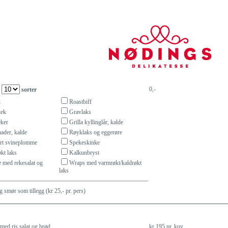
0,-
d
sorter
k
Roastbiff
tek
Gravlaks
eker
Grilla kyllinglår, kalde
ader, kalde
Røyklaks og eggerøre
rt svineplomme
Spekeskinke
kt laks
Kalkunbryst
 med rekesalat og
Wraps med varmrøkt/kaldrøkt
laks
 smør som tillegg (kr 25,- pr. pers)
med ris salat og brød
kr 195 pr. kuv