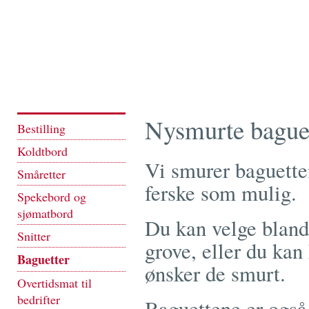
Nysmurte bague
Bestilling
Koldtbord
Vi smurer baguetten
Småretter
ferske som mulig.
Spekebord og
sjømatbord
Du kan velge blandt
Snitter
grove, eller du ka
Baguetter
ønsker de smurt.
Overtidsmat til
bedrifter
Baguettene er også 