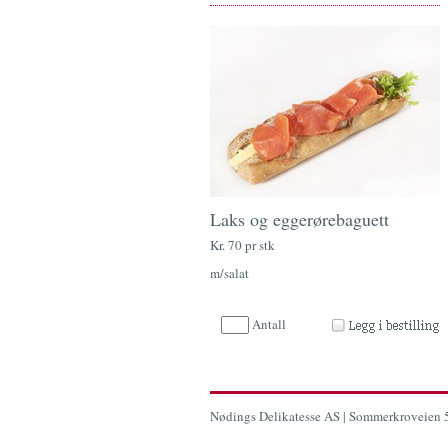
Laks og eggerørebaguett
Kr. 70 pr stk
m/salat
Antall
Nødings Delikatesse AS
| Sommerkroveien 5